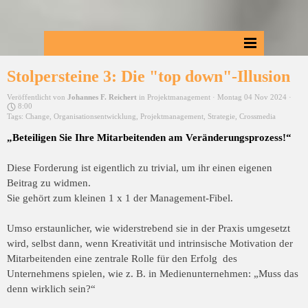
Stolpersteine 3: Die "top down"-Illusion
Veröffentlicht von
Johannes F. Reichert
in
Projektmanagement
· Montag 04 Nov 2024 ·
8:00
Tags:
Change
,
Organisationsentwicklung
,
Projektmanagement
,
Strategie
,
Crossmedia
„Beteiligen Sie Ihre Mitarbeitenden am Veränderungsprozess!“
Diese Forderung ist eigentlich zu trivial, um ihr einen eigenen
Beitrag zu widmen.
Sie gehört zum kleinen 1 x 1 der Management-Fibel.
Umso erstaunlicher, wie widerstrebend sie in der Praxis umgesetzt
wird, selbst dann, wenn Kreativität und intrinsische Motivation der
Mitarbeitenden eine zentrale Rolle für den Erfolg des
Unternehmens spielen, wie z. B. in Medienunternehmen: „Muss das
denn wirklich sein?“