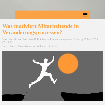
Was motiviert Mitarbeitende in
Veränderungsprozessen?
Veröffentlicht von
Johannes F. Reichert
in
Projektmanagement
· Samstag 15 Mär 2025 ·
15:30
Tags:
Change
,
Organisationsentwicklung
,
Strategie