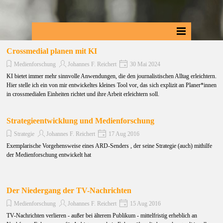
Crossmedial planen mit KI
Medienforschung
Johannes F. Reichert
30 Mai 2024
KI bietet immer mehr sinnvolle Anwendungen, die den journalistischen Alltag erleichtern.
Hier stelle ich ein von mir entwickeltes kleines Tool vor, das sich explizit an Planer*innen
in crossmedialen Einheiten richtet und ihre Arbeit erleichtern soll.
Strategieentwicklung und Medienforschung
Strategie
Johannes F. Reichert
17 Aug 2016
Exemplarische Vorgehensweise eines ARD-Senders , der seine Strategie (auch) mithilfe
der Medienforschung entwickelt hat
Der Niedergang der TV-Nachrichten
Medienforschung
Johannes F. Reichert
15 Aug 2016
TV-Nachrichten verlieren - außer bei älterem Publikum - mittelfristig erheblich an