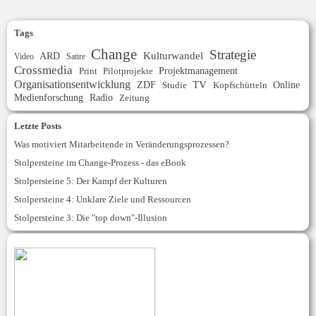
Tags
Change
Strategie
ARD
Kulturwandel
Video
Satire
Crossmedia
Projektmanagement
Print
Pilotprojekte
Organisationsentwicklung
ZDF
TV
Online
Studie
Kopfschütteln
Medienforschung
Radio
Zeitung
Letzte Posts
Was motiviert Mitarbeitende in Veränderungsprozessen?
Stolpersteine im Change-Prozess - das eBook
Stolpersteine 5: Der Kampf der Kulturen
Stolpersteine 4: Unklare Ziele und Ressourcen
Stolpersteine 3: Die "top down"-Illusion