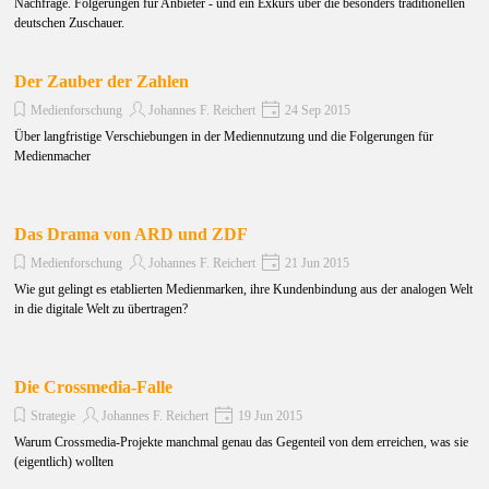
Nachfrage. Folgerungen für Anbieter - und ein Exkurs über die besonders traditionellen
deutschen Zuschauer.
Der Zauber der Zahlen
Medienforschung
Johannes F. Reichert
24 Sep 2015
Über langfristige Verschiebungen in der Mediennutzung und die Folgerungen für
Medienmacher
Das Drama von ARD und ZDF
Medienforschung
Johannes F. Reichert
21 Jun 2015
Wie gut gelingt es etablierten Medienmarken, ihre Kundenbindung aus der analogen Welt
in die digitale Welt zu übertragen?
Die Crossmedia-Falle
Strategie
Johannes F. Reichert
19 Jun 2015
Warum Crossmedia-Projekte manchmal genau das Gegenteil von dem erreichen, was sie
(eigentlich) wollten