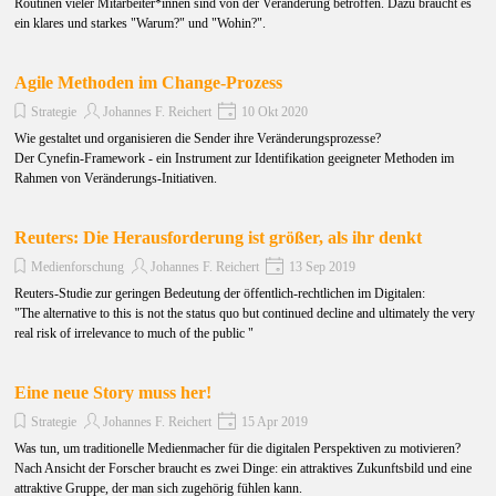
Routinen vieler Mitarbeiter*innen sind von der Veränderung betroffen. Dazu braucht es
ein klares und starkes "Warum?" und "Wohin?".
Agile Methoden im Change-Prozess
Strategie
Johannes F. Reichert
10 Okt 2020
Wie gestaltet und organisieren die Sender ihre Veränderungsprozesse?
Der Cynefin-Framework - ein Instrument zur Identifikation geeigneter Methoden im
Rahmen von Veränderungs-Initiativen.
Reuters: Die Herausforderung ist größer, als ihr denkt
Medienforschung
Johannes F. Reichert
13 Sep 2019
Reuters-Studie zur geringen Bedeutung der öffentlich-rechtlichen im Digitalen:
"The alternative to this is not the status quo but continued decline and ultimately the very
real risk of irrelevance to much of the public "
Eine neue Story muss her!
Strategie
Johannes F. Reichert
15 Apr 2019
Was tun, um traditionelle Medienmacher für die digitalen Perspektiven zu motivieren?
Nach Ansicht der Forscher braucht es zwei Dinge: ein attraktives Zukunftsbild und eine
attraktive Gruppe, der man sich zugehörig fühlen kann.