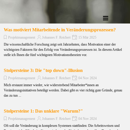
Was motiviert Mitarbeitende in Veränderungsprozessen?
Projektmanagement
Johannes F. Reichert
15 Mär 2025
Die wissenschaftliche Forschung zeigt seit Jahrzehnten, dass Motivation einer der
wichtigsten Faktoren für den Erfolg von Veränderungsprozessen ist. In diesem Artikel
stelle ich Ihnen die fünf wichtigsten Motivationstheorien vor.
Stolpersteine 3: Die "top down"-Illusion
Projektmanagement
Johannes F. Reichert
04 Nov 2024
Mich erstaunt immer wieder, wie widerstrebend Mitarbeiter*innen an
Veränderungsinitiativen beteiligt werden. Dabei gibt es vier richtig gute Gründe, genau
das zu tun ...
Stolpersteine 1: Das unklare "Warum?"
Projektmanagement
Johannes F. Reichert
04 Nov 2024
Oft soll die Veränderung in komplexen Systemen stattfinden: Die Arbeitsweisen und