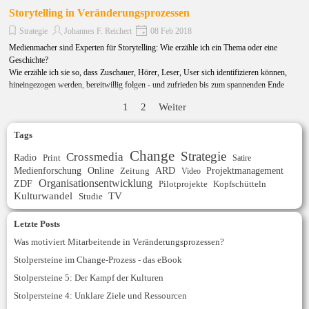
Storytelling in Veränderungsprozessen
Strategie
Johannes F. Reichert
08 Feb 2018
Medienmacher sind Experten für Storytelling: Wie erzähle ich ein Thema oder eine
Geschichte?
Wie erzähle ich sie so, dass Zuschauer, Hörer, Leser, User sich identifizieren können,
hineingezogen werden, bereitwillig folgen - und zufrieden bis zum spannenden Ende
dabeibleiben?
1
2
Weiter
Diese Kompetenz wenden Medienentscheider leider kaum auf sich selbst an – mit fatalen
Folgen.
Tags
Change
Strategie
Crossmedia
Radio
Print
Satire
Medienforschung
Online
ARD
Projektmanagement
Zeitung
Video
Organisationsentwicklung
ZDF
Kopfschütteln
Pilotprojekte
Kulturwandel
TV
Studie
Letzte Posts
Was motiviert Mitarbeitende in Veränderungsprozessen?
Stolpersteine im Change-Prozess - das eBook
Stolpersteine 5: Der Kampf der Kulturen
Stolpersteine 4: Unklare Ziele und Ressourcen