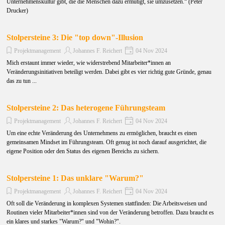
Unternehmenskultur gibt, die die Menschen dazu ermutigt, sie umzusetzen.“ (Peter
Drucker)
Stolpersteine 3: Die "top down"-Illusion
Projektmanagement
Johannes F. Reichert
04 Nov 2024
Mich erstaunt immer wieder, wie widerstrebend Mitarbeiter*innen an
Veränderungsinitiativen beteiligt werden. Dabei gibt es vier richtig gute Gründe, genau
das zu tun ...
Stolpersteine 2: Das heterogene Führungsteam
Projektmanagement
Johannes F. Reichert
04 Nov 2024
Um eine echte Veränderung des Unternehmens zu ermöglichen, braucht es einen
gemeinsamen Mindset im Führungsteam. Oft genug ist noch darauf ausgerichtet, die
eigene Position oder den Status des eigenen Bereichs zu sichern.
Stolpersteine 1: Das unklare "Warum?"
Projektmanagement
Johannes F. Reichert
04 Nov 2024
Oft soll die Veränderung in komplexen Systemen stattfinden: Die Arbeitsweisen und
Routinen vieler Mitarbeiter*innen sind von der Veränderung betroffen. Dazu braucht es
ein klares und starkes "Warum?" und "Wohin?".